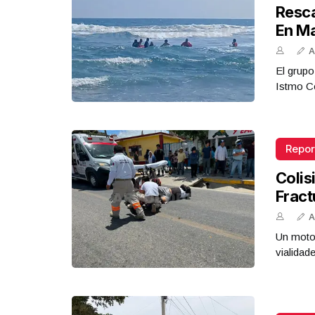
Resca
En M
A
El grupo
Istmo Co
Repor
Colis
Fract
A
Un motoc
vialidad