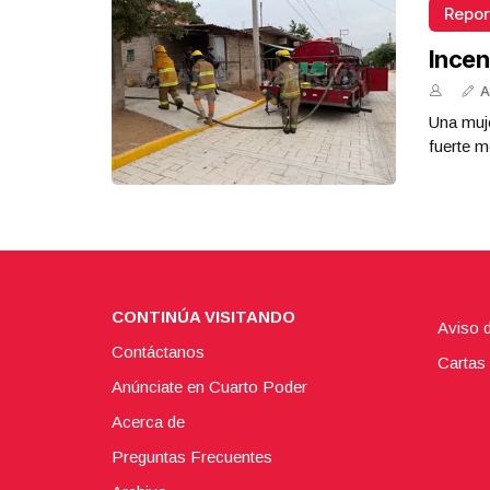
Repor
Incen
A
Una muje
fuerte m
CONTINÚA VISITANDO
Aviso 
Contáctanos
Cartas 
Anúnciate en Cuarto Poder
Acerca de
Preguntas Frecuentes