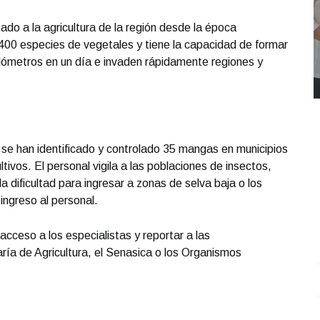
do a la agricultura de la región desde la época
400 especies de vegetales y tiene la capacidad de formar
ómetros en un día e invaden rápidamente regiones y
 se han identificado y controlado 35 mangas en municipios
tivos. El personal vigila a las poblaciones de insectos,
 dificultad para ingresar a zonas de selva baja o los
ingreso al personal.
acceso a los especialistas y reportar a las
ría de Agricultura, el Senasica o los Organismos
REPORTE4 | 03 10 2025 con Rodolfo Flores
.
U
REPORTE4 | 03 10 2025 con Rodolfo Flores
e
Octubre 03 l 10 Visitas
O