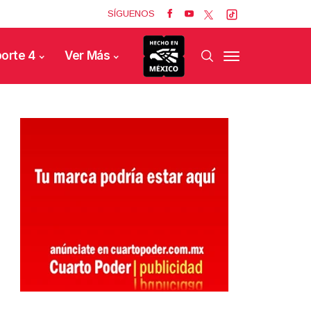
SÍGUENOS
orte 4
Ver Más