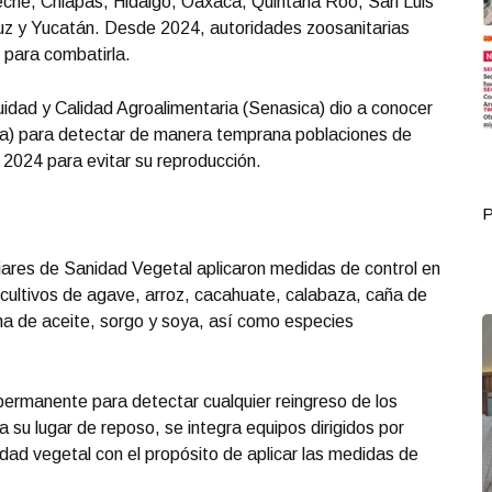
peche, Chiapas, Hidalgo, Oaxaca, Quintana Roo, San Luis
uz y Yucatán. Desde 2024, autoridades zoosanitarias
 para combatirla.
uidad y Calidad Agroalimentaria (Senasica) dio a conocer
ha) para detectar de manera temprana poblaciones de
 2024 para evitar su reproducción.
Portada Octubre 02
P
iares de Sanidad Vegetal aplicaron medidas de control en
 cultivos de agave, arroz, cacahuate, calabaza, caña de
palma de aceite, sorgo y soya, así como especies
permanente para detectar cualquier reingreso de los
 su lugar de reposo, se integra equipos dirigidos por
ad vegetal con el propósito de aplicar las medidas de