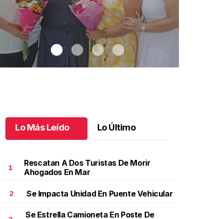
Lo Más Leído
Lo Último
Rescatan A Dos Turistas De Morir
1
Ahogados En Mar
Se Impacta Unidad En Puente Vehicular
2
na emotiva jubilación en educación especial
.
Una
Santiago cu
motiva jubilación en educación especial
Octubre 03 
Se Estrella Camioneta En Poste De
ctubre 04 l