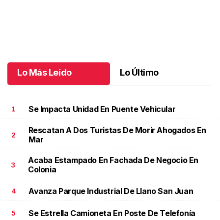
Un día especial para Aniela María
.
Un día especial para Aniela
María
Octubre 02 l
Lo Más Leído
Lo Último
Se Impacta Unidad En Puente Vehicular
1
Rescatan A Dos Turistas De Morir Ahogados En
2
Mar
Acaba Estampado En Fachada De Negocio En
3
Colonia
Avanza Parque Industrial De Llano San Juan
4
Se Estrella Camioneta En Poste De Telefonía
5