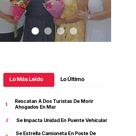
Lo Más Leído
Lo Último
Rescatan A Dos Turistas De Morir
1
Ahogados En Mar
Se Impacta Unidad En Puente Vehicular
2
na emotiva jubilación en educación especial
.
Una
Santiago cu
motiva jubilación en educación especial
Octubre 03 
Se Estrella Camioneta En Poste De
ctubre 04 l