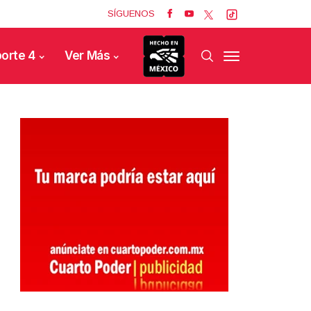
SÍGUENOS
orte 4
Ver Más