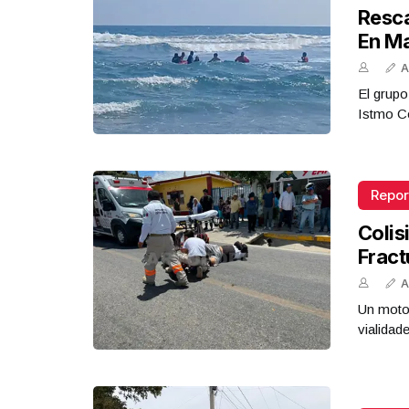
Resca
En M
A
El grupo
Istmo Co
Repor
Colis
Fract
A
Un motoc
vialidad