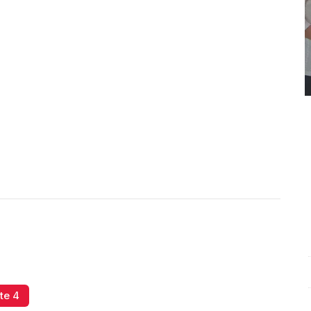
REPORTE4 | 03 10 2025 con Rodolfo Flores
.
U
REPORTE4 | 03 10 2025 con Rodolfo Flores
e
te 4
Octubre 03 l 10 Visitas
O