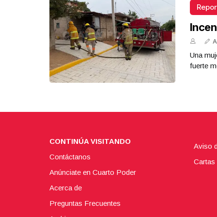
Repor
Incen
A
Una muje
fuerte m
CONTINÚA VISITANDO
Aviso 
Contáctanos
Cartas 
Anúnciate en Cuarto Poder
Acerca de
Preguntas Frecuentes