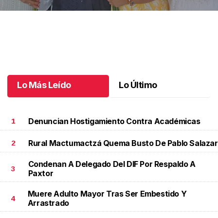
Una emotiva jubilación en educación especial
.
Una emotiva
jubilación en educación especial
Octubre 04 l
Lo Más Leído
Lo Último
Denuncian Hostigamiento Contra Académicas
1
Rural Mactumactzá Quema Busto De Pablo Salazar
2
Condenan A Delegado Del DIF Por Respaldo A
3
Paxtor
Muere Adulto Mayor Tras Ser Embestido Y
4
Arrastrado