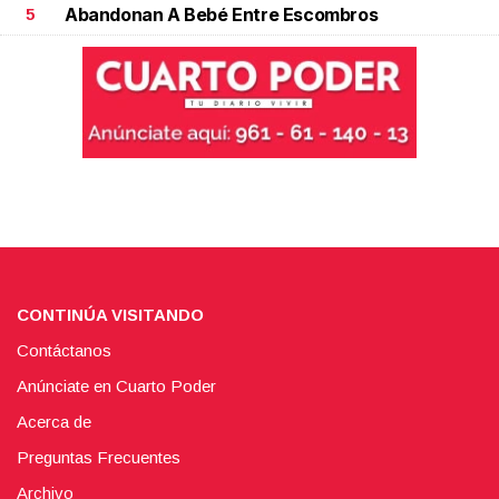
Abandonan A Bebé Entre Escombros
5
CONTINÚA VISITANDO
Contáctanos
Anúnciate en Cuarto Poder
Acerca de
Preguntas Frecuentes
Archivo