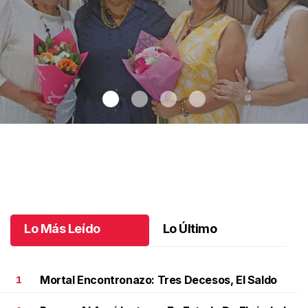
Una emotiva jubilación en educación especial
.
Una emotiva
jubilación en educación especial
Octubre 04 l
Lo Más Leído
Lo Último
Mortal Encontronazo: Tres Decesos, El Saldo
1