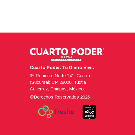
Cuarto Poder. Tu Diario Vivir.
3ª Poniente Norte 141, Centro,
(Sucursal),CP 29000, Tuxtla
Gutiérrez, Chiapas, México.
©Derechos Reservados
2026