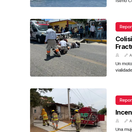
Istmo Co
Repor
Colis
Fract
A
Un motoc
vialidad
Repor
Incen
A
Una muje