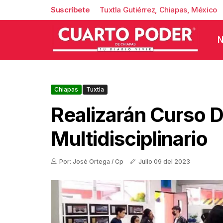
Suscríbete
Tuxtla Gutiérrez, Chiapas, México
N
Chiapas
Tuxtla
Realizarán Curso 
Multidisciplinario
Por: José Ortega / Cp
Julio 09 del 2023