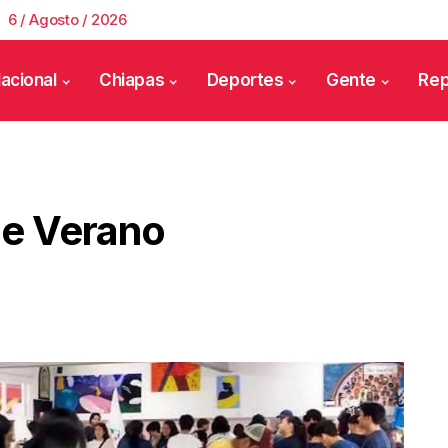
6 / Agosto / 2026
acional
Chiapas
Deportes
Gente
Rep
De Verano