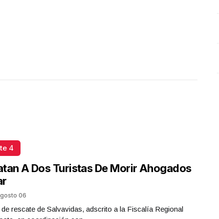
Presidenta Claudia Sheinbaum
Octubre 07 l 19 Visitas
te 4
tan A Dos Turistas De Morir Ahogados
ar
gosto 06
 de rescate de Salvavidas, adscrito a la Fiscalía Regional