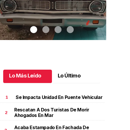
Lo Más Leído
Lo Último
Se Impacta Unidad En Puente Vehicular
1
Rescatan A Dos Turistas De Morir
2
Ahogados En Mar
utos clásicos invaden Tuxtla Gutiérrez
.
Autos
Bautizo y pr
lásicos invaden Tuxtla Gutiérrez
de Patricio
Acaba Estampado En Fachada De
ctubre 07 l
Octubre 07 