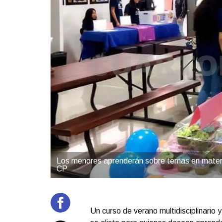
Los menores aprenderán sobre temas en materia 
CP
Un curso de verano multidisciplinario