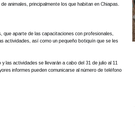
s de animales, principalmente los que habitan en Chiapas.
s, que aparte de las capacitaciones con profesionales,
las actividades, así como un pequeño botiquín que se les
y las actividades se llevarán a cabo del 31 de julio al 11
yores informes pueden comunicarse al número de teléfono
Conferencia de prensa matutina. Martes 07 de Octubre
A
2025 | Presidenta Claudia Sheinbaum
.
Conferencia de
c
prensa matutina. Martes 07 de Octubre 2025 |
O