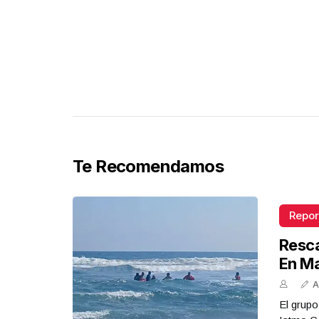
Te Recomendamos
Repor
Resca
En M
A
El grupo