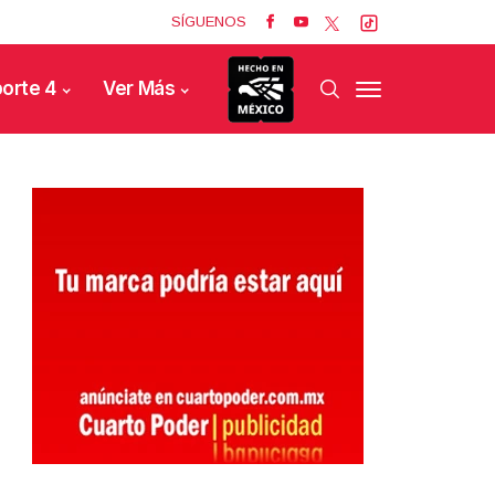
SÍGUENOS
orte 4
Ver Más