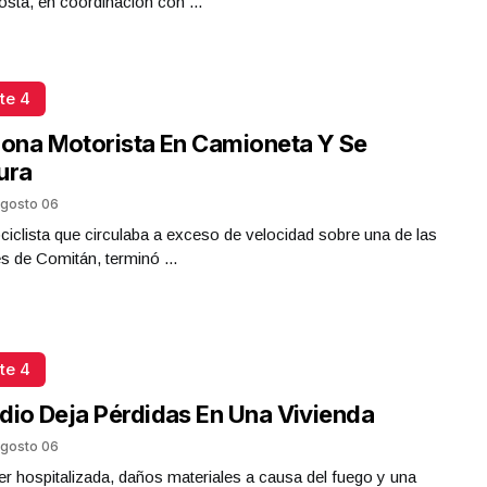
sta, en coordinación con ...
te 4
iona Motorista En Camioneta Y Se
ura
gosto 06
iclista que circulaba a exceso de velocidad sobre una de las
es de Comitán, terminó ...
te 4
dio Deja Pérdidas En Una Vivienda
gosto 06
r hospitalizada, daños materiales a causa del fuego y una