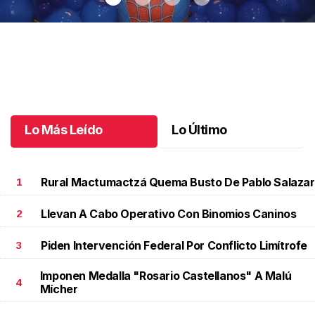
Santiago cumplió 3 años
.
Santiago cumplió 3 años
Octubre 03 l
Lo Más Leído
Lo Último
Rural Mactumactzá Quema Busto De Pablo Salazar
1
Llevan A Cabo Operativo Con Binomios Caninos
2
Piden Intervención Federal Por Conflicto Limítrofe
3
Imponen Medalla "Rosario Castellanos" A Malú
4
Mícher