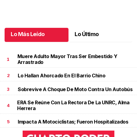
Una emotiva jubilación en educación especial
.
Una emotiva
jubilación en educación especial
Octubre 04 l
Lo Más Leído
Lo Último
Muere Adulto Mayor Tras Ser Embestido Y
1
Arrastrado
Lo Hallan Ahorcado En El Barrio Chino
2
Sobrevive A Choque De Moto Contra Un Autobús
3
ERA Se Reúne Con La Rectora De La UNRC, Alma
4
Herrera
Impacta A Motociclistas; Fueron Hospitalizados
5