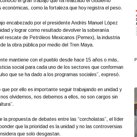
conoció el gran trabajo que ha realizado el Gobierno
 económicas, como la fortaleza que hoy registra el peso.
bajo encabezado por el presidente Andrés Manuel López
nidad y lograr como resultado devolver la soberanía
 el rescate de Petróleos Mexicanos (Pemex), la industria
 de la obra pública por medio del Tren Maya.
Portada Octubre 01
P
ente mantiene con el pueblo desde hace 15 años o más,
usticia social para cada uno de los sectores que conforman
ulso que se ha dado a los programas sociales”, expresó.
 que por ello es importante seguir trabajando en unidad y
 nos olvidemos, nos debemos a ellos, no son cargos sin
ltura”.
 la propuesta de debates entre las “corcholatas”, el líder
onder que la prioridad es la unidad y no las controversias
considera que solo desgastan.