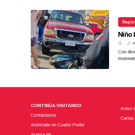
Repor
Niño 
A
Con dive
motoneta
CONTINÚA VISITANDO
Aviso 
Contáctanos
Cartas 
Anúnciate en Cuarto Poder
Acerca de