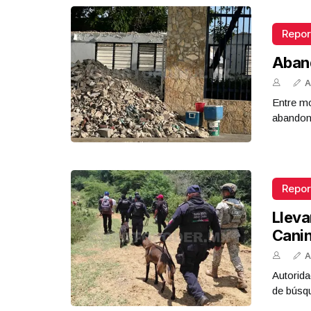
Repor
Aban
A
Entre mo
abandona
Repor
Lleva
Cani
A
Autorida
de búsq