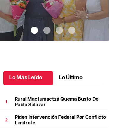
Lo Más Leído
Lo Último
Rural Mactumactzá Quema Busto De
1
Pablo Salazar
Piden Intervención Federal Por Conflicto
na emotiva jubilación en educación especial
.
Una
Santiago cu
2
Limítrofe
motiva jubilación en educación especial
Octubre 03 
ctubre 04 l