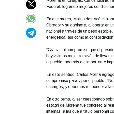
Morena) en Chiapas, Carlos Molina, re
Federal, logrando mejores condiciones
En ese marco, Molina destacó el tra
Obrador y su gabinete, al operar en u
nacional a través de un peso estable,
energética, así como la consolidación
“Gracias al compromiso que el presid
hoy vivimos mejor a través de llevar j
al pueblo, además del importante imp
En este sentido, Carlos Molina agregó
compromiso para y por el pueblo: “No
encargos, y debemos responder a la a
En otro tema, al ser cuestionado sobre
estatal de Morena fue concreto al resp
internas, a las que a título personal 