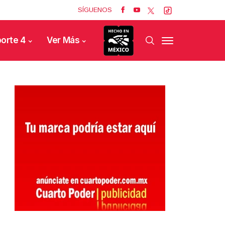
SÍGUENOS
orte 4
Ver Más