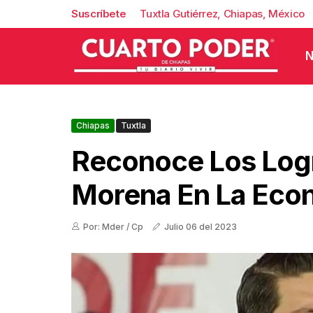
Suscríbete
Tuxtla Gutiérrez, Chiapas, México
N
Chiapas
Tuxtla
Reconoce Los Log
Morena En La Eco
Por: Mder / Cp
Julio 06 del 2023