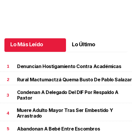
Una emotiva jubilación en educación especial
.
Una emotiva
jubilación en educación especial
Octubre 04 l
Lo Más Leído
Lo Último
Denuncian Hostigamiento Contra Académicas
1
Rural Mactumactzá Quema Busto De Pablo Salazar
2
Condenan A Delegado Del DIF Por Respaldo A
3
Paxtor
Muere Adulto Mayor Tras Ser Embestido Y
4
Arrastrado
Abandonan A Bebé Entre Escombros
5