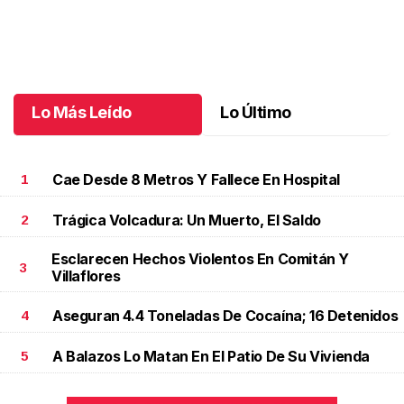
Santiago cumplió 3 años
.
Santiago cumplió 3 años
Octubre 03 l
Lo Más Leído
Lo Último
Cae Desde 8 Metros Y Fallece En Hospital
1
Trágica Volcadura: Un Muerto, El Saldo
2
Esclarecen Hechos Violentos En Comitán Y
3
Villaflores
Aseguran 4.4 Toneladas De Cocaína; 16 Detenidos
4
A Balazos Lo Matan En El Patio De Su Vivienda
5