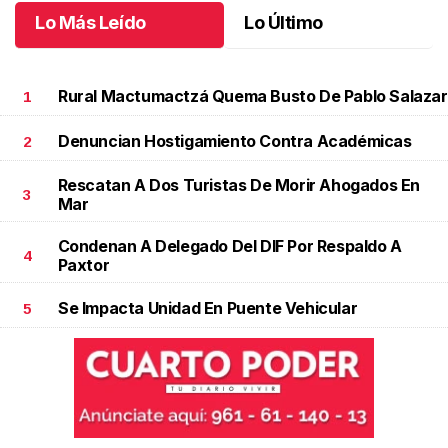
Lo Más Leído
Lo Último
Rural Mactumactzá Quema Busto De Pablo Salazar
1
Denuncian Hostigamiento Contra Académicas
2
Rescatan A Dos Turistas De Morir Ahogados En
3
Mar
Condenan A Delegado Del DIF Por Respaldo A
4
Paxtor
Se Impacta Unidad En Puente Vehicular
5