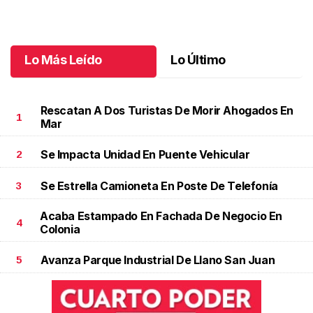
jubilación en educación especial
Octubre 04 l
Lo Más Leído
Lo Último
Rescatan A Dos Turistas De Morir Ahogados En
1
Mar
Se Impacta Unidad En Puente Vehicular
2
Se Estrella Camioneta En Poste De Telefonía
3
Acaba Estampado En Fachada De Negocio En
4
Colonia
Avanza Parque Industrial De Llano San Juan
5