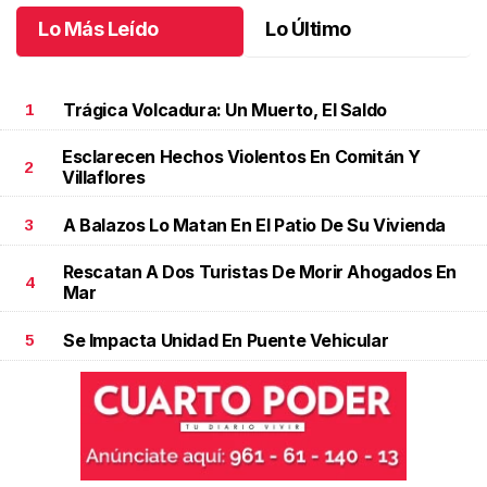
Lo Más Leído
Lo Último
Trágica Volcadura: Un Muerto, El Saldo
1
Esclarecen Hechos Violentos En Comitán Y
2
Villaflores
A Balazos Lo Matan En El Patio De Su Vivienda
3
Rescatan A Dos Turistas De Morir Ahogados En
4
Mar
Se Impacta Unidad En Puente Vehicular
5