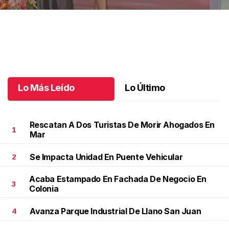
Celebrando a Cristina
.
Celebrando a Cristina
Octubre 14 l
Lo Más Leído
Lo Último
Rescatan A Dos Turistas De Morir Ahogados En
1
Mar
Se Impacta Unidad En Puente Vehicular
2
Acaba Estampado En Fachada De Negocio En
3
Colonia
Avanza Parque Industrial De Llano San Juan
4