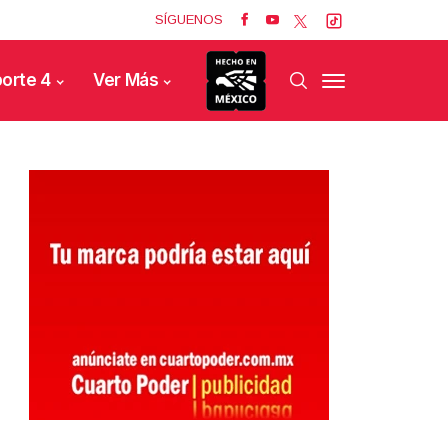
SÍGUENOS
orte 4
Ver Más