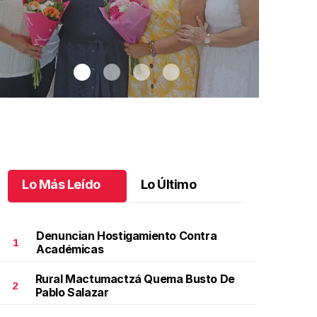
Lo Más Leído
Lo Último
Denuncian Hostigamiento Contra
1
Académicas
Rural Mactumactzá Quema Busto De
na emotiva jubilación en educación especial
.
Una
Santiago cu
2
Pablo Salazar
motiva jubilación en educación especial
Octubre 03 
ctubre 04 l