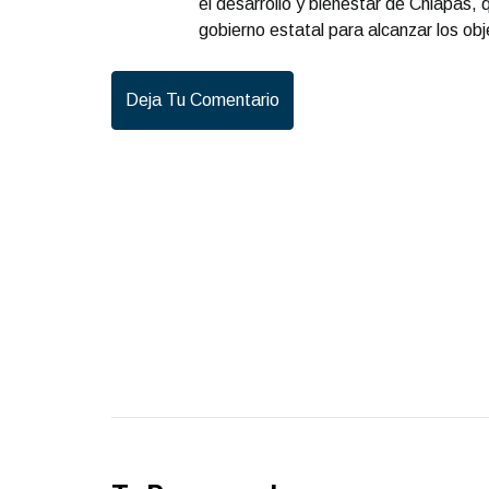
el desarrollo y bienestar de Chiapas,
gobierno estatal para alcanzar los ob
Deja Tu Comentario