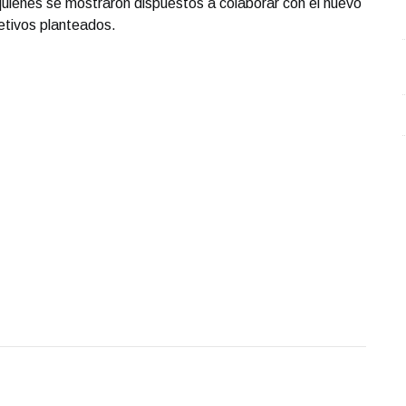
 quienes se mostraron dispuestos a colaborar con el nuevo
jetivos planteados.