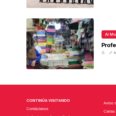
Al M
Profe
A
CONTINÚA VISITANDO
Aviso 
Contáctanos
Cartas 