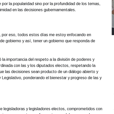
 por la popularidad sino por la profundidad de los temas,
timidad en las decisiones gubernamentales.
, por eso, todos estos días me estoy enfocando en
 de gobierno y así, tener un gobierno que responda de
ó la importancia del respeto a la división de poderes y
dinada con las y los diputados electos, respetando la
ue las decisiones sean producto de un diálogo abierto y
y Legislativo, ponderando el bienestar y progreso de las y
REPORTE4 | 03 10 2025 con Rodolfo Flores
.
U
REPORTE4 | 03 10 2025 con Rodolfo Flores
e
 de legisladoras y legisladores electos, comprometidos con
Octubre 03 l 11 Visitas
O