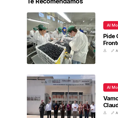
Te Recomendamos
Al M
Pide 
Front
A
Al M
Vamos
Claud
A