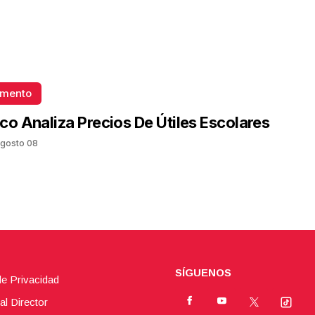
omento
co Analiza Precios De Útiles Escolares
gosto 08
SÍGUENOS
de Privacidad
al Director