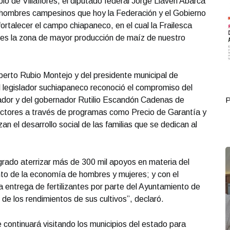
pio de Villaflores, el diputado federal Jorge Llaven Abarca
 hombres campesinos que hoy la Federación y el Gobierno
rtalecer el campo chiapaneco, en el cual la Frailesca
 es la zona de mayor producción de maíz de nuestro
rto Rubio Montejo y del presidente municipal de
el legislador suchiapaneco reconoció el compromiso del
dor y del gobernador Rutilio Escandón Cadenas de
Portada Octubre 01
P
uctores a través de programas como Precio de Garantía y
n el desarrollo social de las familias que se dedican al
ogrado aterrizar más de 300 mil apoyos en materia del
nto de la economía de hombres y mujeres; y con el
a entrega de fertilizantes por parte del Ayuntamiento de
o de los rendimientos de sus cultivos”, declaró.
 continuará visitando los municipios del estado para