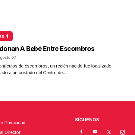
te 4
donan A Bebé Entre Escombros
gosto 07
ntículos de escombros, un recién nacido fue localizado
do a un costado del Centro de...
SÍGUENOS
de Privacidad
al Director