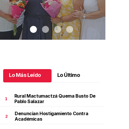
Lo Más Leído
Lo Último
Rural Mactumactzá Quema Busto De
1
Pablo Salazar
Denuncian Hostigamiento Contra
na emotiva jubilación en educación especial
.
Una
Santiago cu
2
Académicas
motiva jubilación en educación especial
Octubre 03 
ctubre 04 l