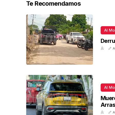
Te Recomendamos
Al M
Derru
A
Al M
Muere
Arra
A