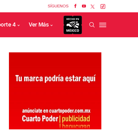
SÍGUENOS
orte 4
Ver Más