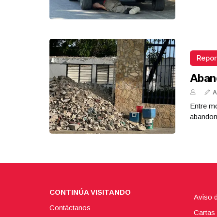
Repor
Aban
A
Entre mo
abandona
CONTINÚA VISITANDO
Aviso 
Contáctanos
Cartas 