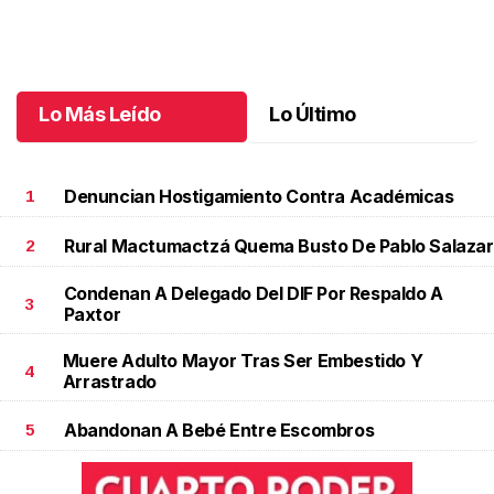
Santiago cumplió 3 años
.
Santiago cumplió 3 años
Octubre 03 l
Lo Más Leído
Lo Último
Denuncian Hostigamiento Contra Académicas
1
Rural Mactumactzá Quema Busto De Pablo Salazar
2
Condenan A Delegado Del DIF Por Respaldo A
3
Paxtor
Muere Adulto Mayor Tras Ser Embestido Y
4
Arrastrado
Abandonan A Bebé Entre Escombros
5