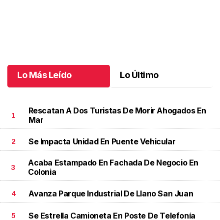
Santiago cumplió 3 años
.
Santiago cumplió 3 años
Octubre 03 l
Lo Más Leído
Lo Último
Rescatan A Dos Turistas De Morir Ahogados En
1
Mar
Se Impacta Unidad En Puente Vehicular
2
Acaba Estampado En Fachada De Negocio En
3
Colonia
Avanza Parque Industrial De Llano San Juan
4
Se Estrella Camioneta En Poste De Telefonía
5