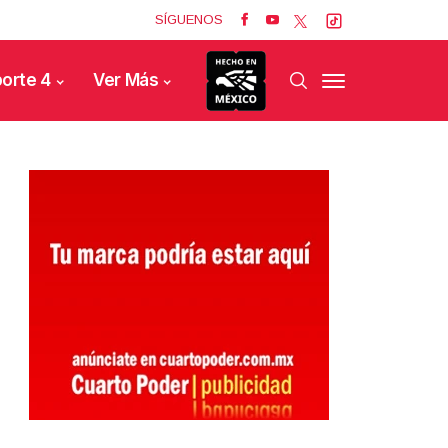
SÍGUENOS
orte 4
Ver Más