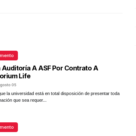
O
omento
 Auditoría A ASF Por Contrato A
torium Life
gosto 05
que la universidad está en total disposición de presentar toda
mación que sea requer...
omento