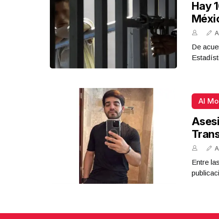
Hay 1
Méxi
A
De acue
Estadíst
Al M
Asesi
Tran
A
Entre la
publicac