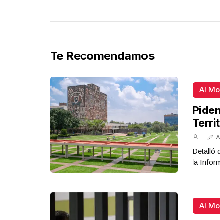
Te Recomendamos
Al M
Piden
Terri
A
Detalló 
la Infor
Al M