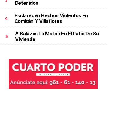
3
Detenidos
ctubre 06 l
Esclarecen Hechos Violentos En
4
Comitán Y Villaflores
A Balazos Lo Matan En El Patio De Su
5
Vivienda