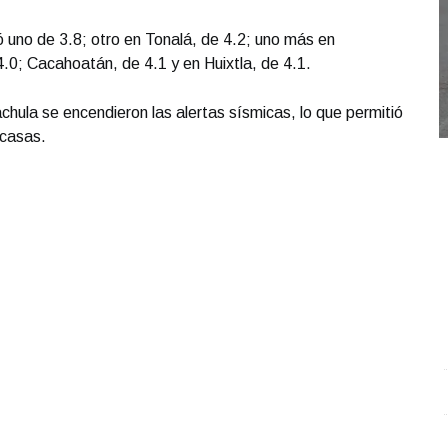
uno de 3.8; otro en Tonalá, de 4.2; uno más en
4.0; Cacahoatán, de 4.1 y en Huixtla, de 4.1.
chula se encendieron las alertas sísmicas, lo que permitió
 casas.
#Noticiero TVO #TuDiarioVivir con Adolfo Luján.
.
C
#Noticiero TVO #TuDiarioVivir con Adolfo Luján.
C
Octubre 03 l 16 Visitas