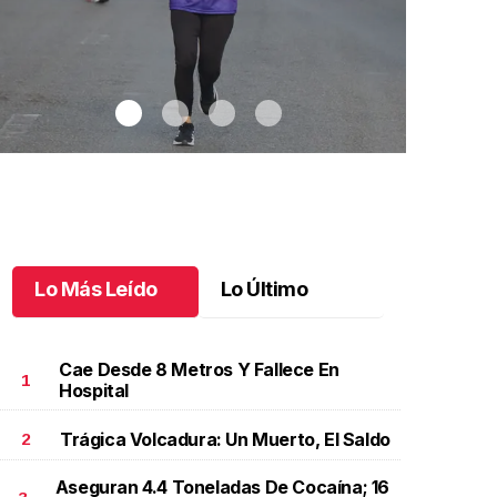
Lo Más Leído
Lo Último
Cae Desde 8 Metros Y Fallece En
1
Hospital
Trágica Volcadura: Un Muerto, El Saldo
2
elebran 3.ª Carrera Lucha Contra el Cáncer de Mama
.
Jaguares FC 
elebran 3.ª Carrera Lucha Contra el Cáncer de
suma su ter
Aseguran 4.4 Toneladas De Cocaína; 16
Mama
Octubre 06 