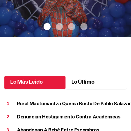
Santiago cumplió 3 años
.
Santiago cumplió 3 años
Octubre 03 l
Lo Más Leído
Lo Último
Rural Mactumactzá Quema Busto De Pablo Salazar
1
Denuncian Hostigamiento Contra Académicas
2
Abandonan A Bebé Entre Escombros
3