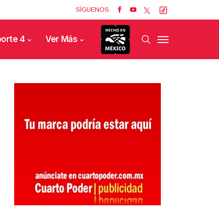
SÍGUENOS
orte 4
Ver Más