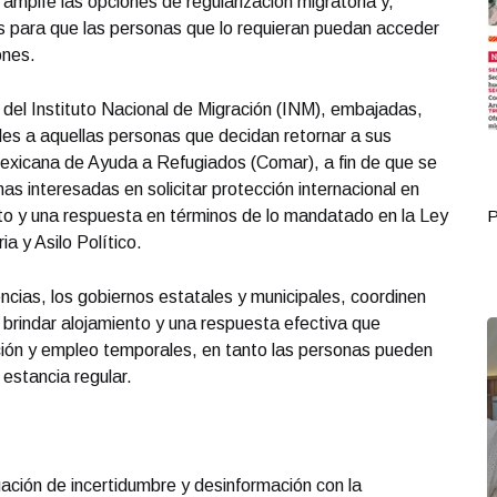
amplíe las opciones de regularización migratoria y,
s para que las personas que lo requieran puedan acceder
ones.
 del Instituto Nacional de Migración (INM), embajadas,
les a aquellas personas que decidan retornar a sus
Mexicana de Ayuda a Refugiados (Comar), a fin de que se
s interesadas en solicitar protección internacional en
o y una respuesta en términos de lo mandatado en la Ley
Portada Octubre 02
P
 y Asilo Político.
cias, los gobiernos estatales y municipales, coordinen
 brindar alojamiento y una respuesta efectiva que
ación y empleo temporales, en tanto las personas pueden
estancia regular.
uación de incertidumbre y desinformación con la