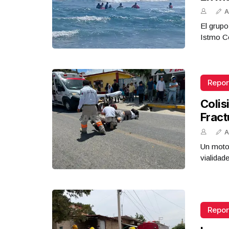
A
El grupo
Istmo Co
Repor
Colis
Fract
A
Un motoc
vialidad
Repor