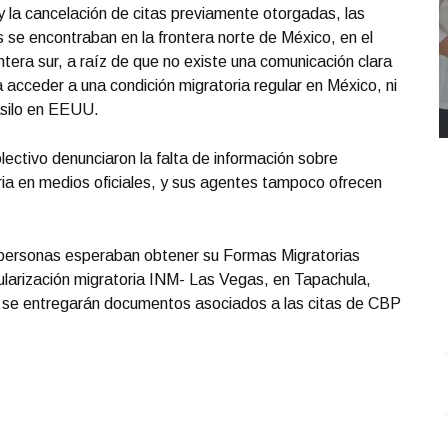
 la cancelación de citas previamente otorgadas, las
s se encontraban en la frontera norte de México, en el
ontera sur, a raíz de que no existe una comunicación clara
a acceder a una condición migratoria regular en México, ni
 asilo en EEUU.
lectivo denunciaron la falta de información sobre
oria en medios oficiales, y sus agentes tampoco ofrecen
 personas esperaban obtener su Formas Migratorias
gularización migratoria INM- Las Vegas, en Tapachula,
no se entregarán documentos asociados a las citas de CBP
REPORTE4 | 03 10 2025 con Rodolfo Flores
.
U
REPORTE4 | 03 10 2025 con Rodolfo Flores
e
Octubre 03 l 10 Visitas
O