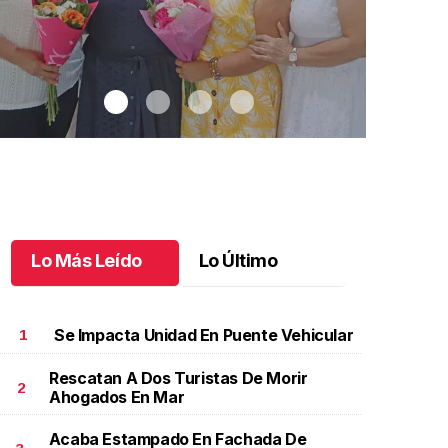
Lo Más Leído
Lo Último
Se Impacta Unidad En Puente Vehicular
1
Rescatan A Dos Turistas De Morir
2
Ahogados En Mar
na emotiva jubilación en educación especial
.
Una
Santiago cu
motiva jubilación en educación especial
Octubre 03 
Acaba Estampado En Fachada De
ctubre 04 l