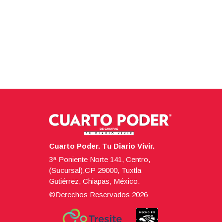
Cuarto Poder. Tu Diario Vivir.
3ª Poniente Norte 141, Centro,
(Sucursal),CP 29000, Tuxtla
Gutiérrez, Chiapas, México.
©Derechos Reservados
2026