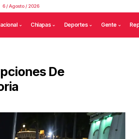
6 / Agosto / 2026
acional
Chiapas
Deportes
Gente
Rep
Opciones De
oria