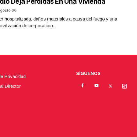
dio Deja Pérdidas En Una Vivienda
gosto 06
r hospitalizada, daños materiales a causa del fuego y una
ovilización de corporacion...
SÍGUENOS
de Privacidad
al Director