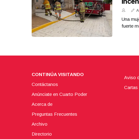
Incen
A
Una muje
fuerte m
CONTINÚA VISITANDO
Aviso 
Contáctanos
Cartas 
Anúnciate en Cuarto Poder
Acerca de
Preguntas Frecuentes
Archivo
Directorio