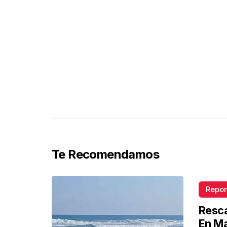
Te Recomendamos
Repor
Resca
En M