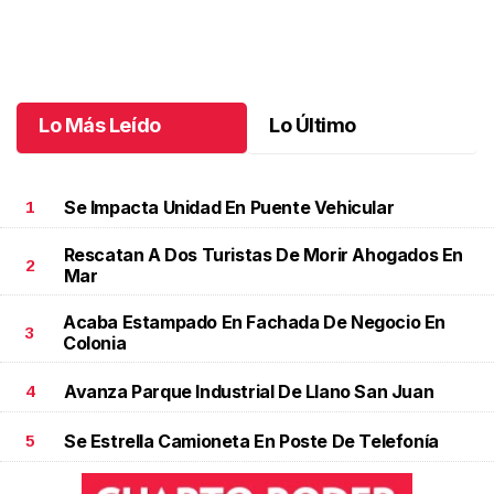
Una emotiva jubilación en educación especial
.
Una emotiva
jubilación en educación especial
Octubre 04 l
Lo Más Leído
Lo Último
Se Impacta Unidad En Puente Vehicular
1
Rescatan A Dos Turistas De Morir Ahogados En
2
Mar
Acaba Estampado En Fachada De Negocio En
3
Colonia
Avanza Parque Industrial De Llano San Juan
4
Se Estrella Camioneta En Poste De Telefonía
5