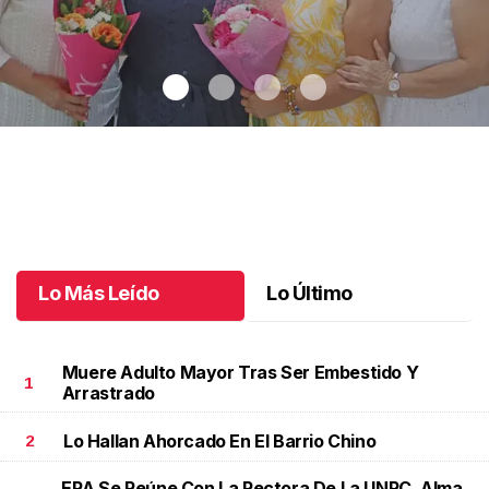
Una emotiva jubilación en educación especial
.
Una emotiva
jubilación en educación especial
Octubre 04 l
Lo Más Leído
Lo Último
Muere Adulto Mayor Tras Ser Embestido Y
1
Arrastrado
Lo Hallan Ahorcado En El Barrio Chino
2
ERA Se Reúne Con La Rectora De La UNRC, Alma