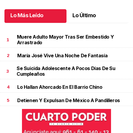
Lo Más Leído
Lo Último
Muere Adulto Mayor Tras Ser Embestido Y
1
Arrastrado
María José Vive Una Noche De Fantasía
2
Se Suicida Adolescente A Pocos Días De Su
3
Cumpleaños
Lo Hallan Ahorcado En El Barrio Chino
4
Detienen Y Expulsan De México A Pandilleros
5