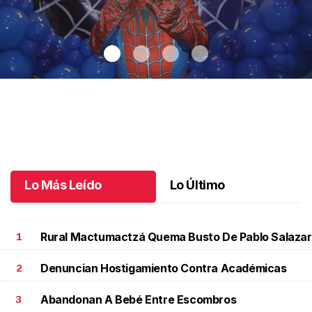
Santiago cumplió 3 años
.
Santiago cumplió 3 años
Octubre 03 l
Lo Más Leído
Lo Último
Rural Mactumactzá Quema Busto De Pablo Salazar
1
Denuncian Hostigamiento Contra Académicas
2
Abandonan A Bebé Entre Escombros
3