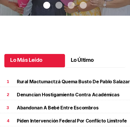
Una emotiva jubilación en educación especial
.
Una emotiva
jubilación en educación especial
Octubre 04 l
Lo Más Leído
Lo Último
Rural Mactumactzá Quema Busto De Pablo Salazar
1
Denuncian Hostigamiento Contra Académicas
2
Abandonan A Bebé Entre Escombros
3
Piden Intervención Federal Por Conflicto Limítrofe
4