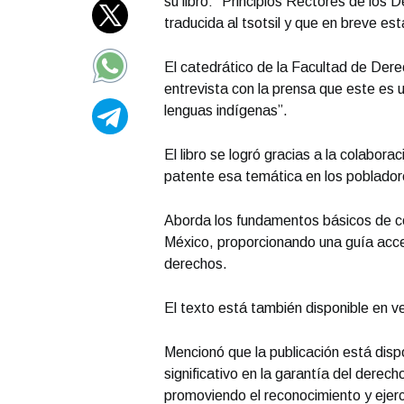
su libro: “Principios Rectores de los
traducida al tsotsil y que en breve est
El catedrático de la Facultad de Der
entrevista con la prensa que este es u
lenguas indígenas”.
El libro se logró gracias a la colabora
patente esa temática en los pobladore
Aborda los fundamentos básicos de c
México, proporcionando una guía acce
derechos.
El texto está también disponible en ve
Mencionó que la publicación está dispo
significativo en la garantía del derech
promoviendo el reconocimiento y ejer