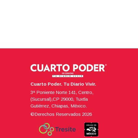
Cuarto Poder. Tu Diario Vivir.
3ª Poniente Norte 141, Centro,
(Sucursal),CP 29000, Tuxtla
Gutiérrez, Chiapas, México.
©Derechos Reservados
2026