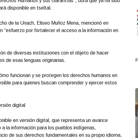
 Derechos Humanos y sus Garantías”, obra que ya ha sido
ará disponible en tseltal.
echo de la Unach, Eliseo Muñoz Mena, mencionó en
n “esfuerzo por fortalecer el acceso a la información en
ción de diversas instituciones con el objeto de hacer
Portada Octubre 01
P
s de esas lenguas originarias.
ómo funcionan y se protegen los derechos humanos en
sible para quienes buscan comprender y ejercer estos
rsión digital
nible en versión digital, que representa un avance
o a la información para los pueblos indígenas,
cicio de sus derechos fundamentales en su propio idioma.