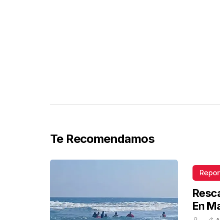
Te Recomendamos
Repor
Resca
En M