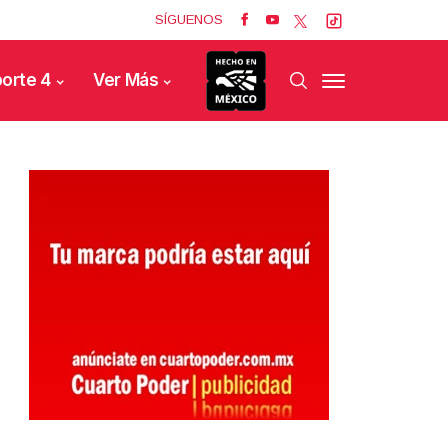
SÍGUENOS
orte 4
Ver Más