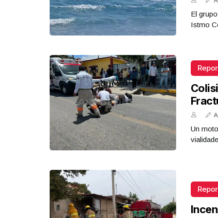
A
El grupo
Istmo Co
Repor
Colis
Fract
A
Un motoc
vialidad
Repor
Incen