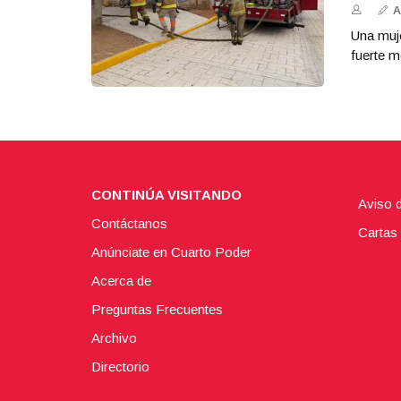
A
Una muje
fuerte m
CONTINÚA VISITANDO
Aviso 
Contáctanos
Cartas 
Anúnciate en Cuarto Poder
Acerca de
Preguntas Frecuentes
Archivo
Directorio