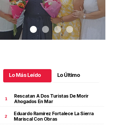
Lo Más Leído
Lo Último
Rescatan A Dos Turistas De Morir
1
Ahogados En Mar
Eduardo Ramírez Fortalece La Sierra
na emotiva jubilación en educación especial
.
Una
Santiago cu
2
Mariscal Con Obras
motiva jubilación en educación especial
Octubre 03 
ctubre 04 l