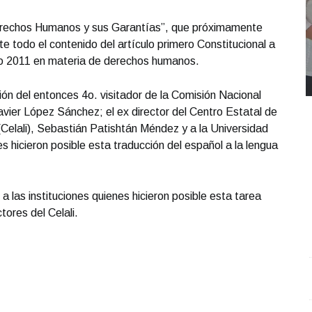
 Derechos Humanos y sus Garantías”, que próximamente
 todo el contenido del artículo primero Constitucional a
 año 2011 en materia de derechos humanos.
ción del entonces 4o. visitador de la Comisión Nacional
er López Sánchez; el ex director del Centro Estatal de
(Celali), Sebastián Patishtán Méndez y a la Universidad
hicieron posible esta traducción del español a la lengua
a las instituciones quienes hicieron posible esta tarea
ctores del Celali.
REPORTE4 | 03 10 2025 con Rodolfo Flores
.
U
REPORTE4 | 03 10 2025 con Rodolfo Flores
e
Octubre 03 l 10 Visitas
O