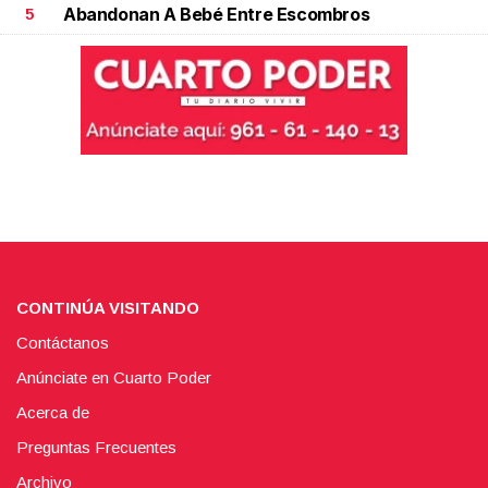
Abandonan A Bebé Entre Escombros
5
CONTINÚA VISITANDO
Contáctanos
Anúnciate en Cuarto Poder
Acerca de
Preguntas Frecuentes
Archivo