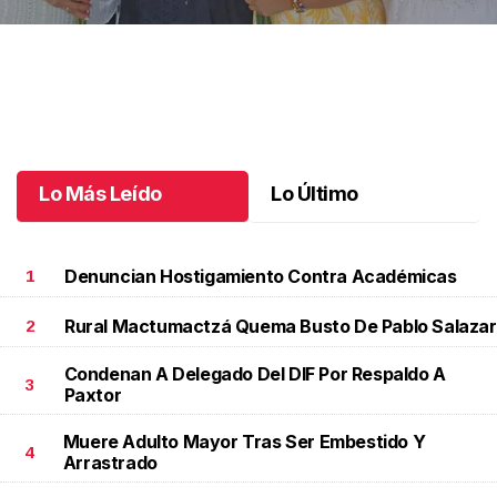
Una emotiva jubilación en educación especial
.
Una emotiva
jubilación en educación especial
Octubre 04 l
Lo Más Leído
Lo Último
Denuncian Hostigamiento Contra Académicas
1
Rural Mactumactzá Quema Busto De Pablo Salazar
2
Condenan A Delegado Del DIF Por Respaldo A
3
Paxtor
Muere Adulto Mayor Tras Ser Embestido Y
4
Arrastrado