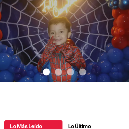
Santiago cumplió 3 años
.
Santiago cumplió 3 años
Octubre 03 l
Lo Más Leído
Lo Último