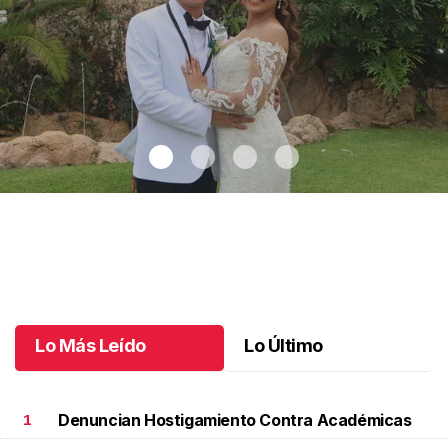
Montse y Salvador unieron sus vidas
.
Montse y Salvador unieron
sus vidas
Octubre 09 l
Lo Más Leído
Lo Último
Denuncian Hostigamiento Contra Académicas
1