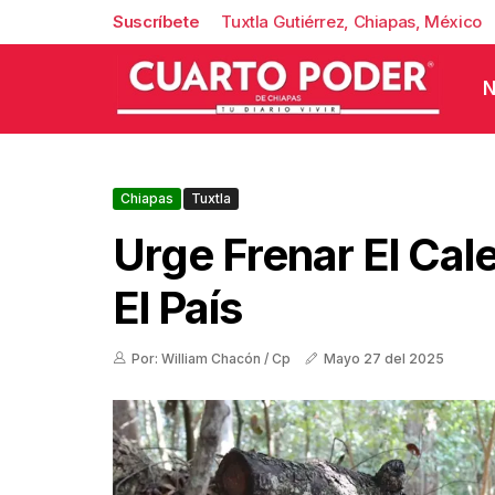
Suscríbete
Tuxtla Gutiérrez, Chiapas, México
N
Chiapas
Tuxtla
Urge Frenar El Cal
El País
Por: William Chacón / Cp
Mayo 27 del 2025