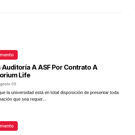
omento
 Auditoría A ASF Por Contrato A
torium Life
gosto 05
que la universidad está en total disposición de presentar toda
mación que sea requer...
omento