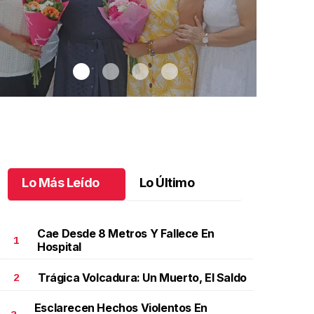
Lo Más Leído
Lo Último
Cae Desde 8 Metros Y Fallece En
1
Hospital
Trágica Volcadura: Un Muerto, El Saldo
2
na emotiva jubilación en educación especial
.
Una
Santiago cu
motiva jubilación en educación especial
Octubre 03 
Esclarecen Hechos Violentos En
ctubre 04 l