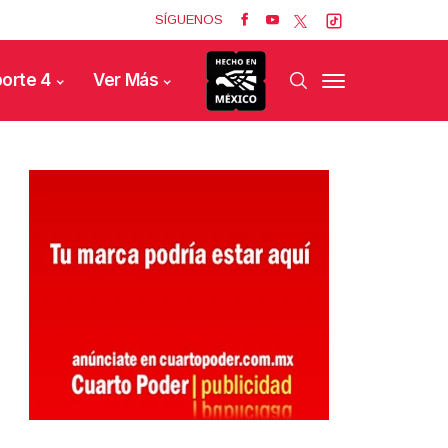
SÍGUENOS
orte 4
Ver Más