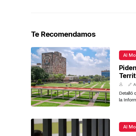
Te Recomendamos
Al M
Piden
Terri
A
Detalló 
la Infor
Al M