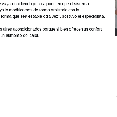
e vayan incidiendo poco a poco en que el sistema
ya lo modificamos de forma arbitraria con la
forma que sea estable otra vez”, sostuvo el especialista.
los aires acondicionados porque si bien ofrecen un confort
un aumento del calor.
REPORTE4 | 03 10 2025 con Rodolfo Flores
.
U
REPORTE4 | 03 10 2025 con Rodolfo Flores
e
Octubre 03 l 10 Visitas
O