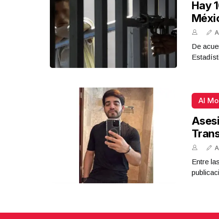
Hay 1
Méxi
A
De acue
Estadíst
Al M
Asesi
Tran
A
Entre la
publicac