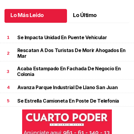
Octubre 02 l
Lo Más Leído
Lo Último
Se Impacta Unidad En Puente Vehicular
1
Rescatan A Dos Turistas De Morir Ahogados En
2
Mar
Acaba Estampado En Fachada De Negocio En
3
Colonia
Avanza Parque Industrial De Llano San Juan
4
Se Estrella Camioneta En Poste De Telefonía
5