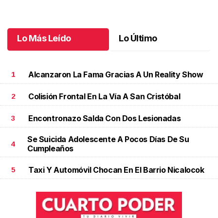
jubilación en educación especial
Octubre 04 l
Lo Más Leído
Lo Último
Alcanzaron La Fama Gracias A Un Reality Show
1
Colisión Frontal En La Vía A San Cristóbal
2
Encontronazo Salda Con Dos Lesionadas
3
Se Suicida Adolescente A Pocos Días De Su
4
Cumpleaños
Taxi Y Automóvil Chocan En El Barrio Nicalocok
5