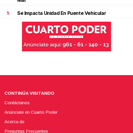
Mar
Se Impacta Unidad En Puente Vehicular
5
CONTINÚA VISITANDO
Contáctanos
Anúnciate en Cuarto Poder
Acerca de
Preguntas Frecuentes