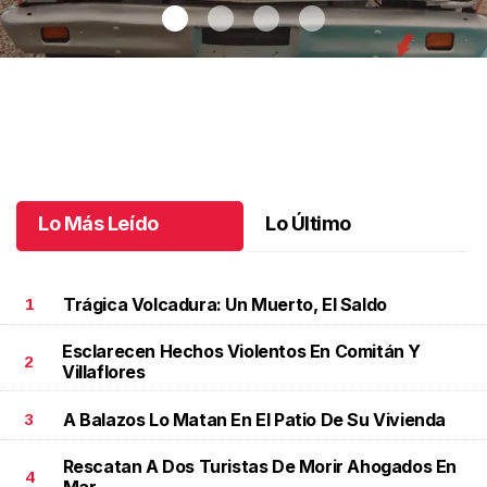
Autos clásicos invaden Tuxtla Gutiérrez
.
Autos clásicos invaden
Tuxtla Gutiérrez
Octubre 07 l
Lo Más Leído
Lo Último
Trágica Volcadura: Un Muerto, El Saldo
1
Esclarecen Hechos Violentos En Comitán Y
2
Villaflores
A Balazos Lo Matan En El Patio De Su Vivienda
3
Rescatan A Dos Turistas De Morir Ahogados En
4