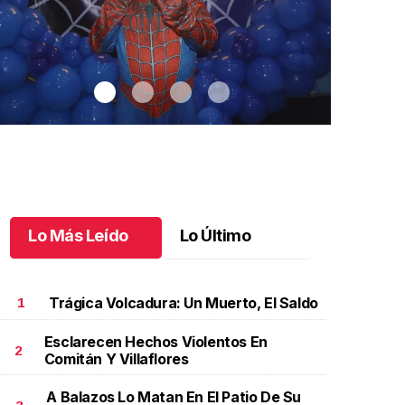
Lo Más Leído
Lo Último
Trágica Volcadura: Un Muerto, El Saldo
1
Esclarecen Hechos Violentos En
2
Comitán Y Villaflores
antiago cumplió 3 años
.
Santiago cumplió 3 años
Un día espec
Aniela Mar
ctubre 03 l
A Balazos Lo Matan En El Patio De Su
Octubre 02 