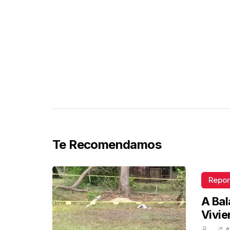
Te Recomendamos
Repor
A Bal
Vivi
A