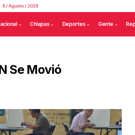
6 / Agosto / 2026
acional
Chiapas
Deportes
Gente
Rep
JN Se Movió