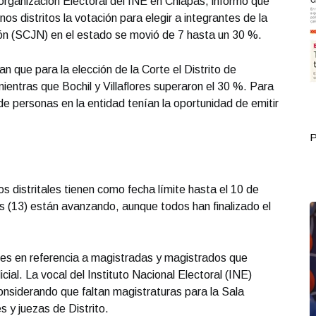
organización Electoral del INE en Chiapas, informó que
os distritos la votación para elegir a integrantes de la
ón (SCJN) en el estado se movió de 7 hasta un 30 %.
an que para la elección de la Corte el Distrito de
ientras que Bochil y Villaflores superaron el 30 %. Para
e personas en la entidad tenían la oportunidad de emitir
Portada Septiembre 30
P
 distritales tienen como fecha límite hasta el 10 de
pas (13) están avanzando, aunque todos han finalizado el
des en referencia a magistradas y magistrados que
icial. La vocal del Instituto Nacional Electoral (INE)
considerando que faltan magistraturas para la Sala
s y juezas de Distrito.