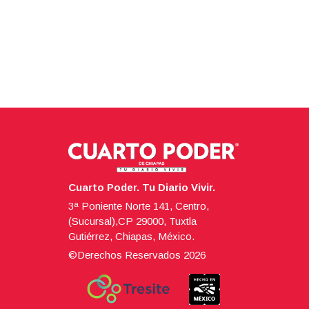
Cuarto Poder. Tu Diario Vivir.
3ª Poniente Norte 141, Centro,
(Sucursal),CP 29000, Tuxtla
Gutiérrez, Chiapas, México.
©Derechos Reservados
2026