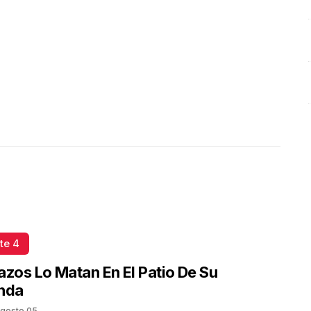
te 4
azos Lo Matan En El Patio De Su
enda
gosto 05