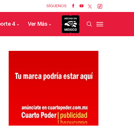
SÍGUENOS
orte 4
Ver Más