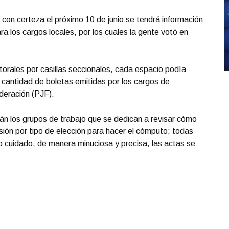
 con certeza el próximo 10 de junio se tendrá información
a los cargos locales, por los cuales la gente votó en
orales por casillas seccionales, cada espacio podía
 cantidad de boletas emitidas por los cargos de
ederación (PJF).
tán los grupos de trabajo que se dedican a revisar cómo
isión por tipo de elección para hacer el cómputo; todas
 cuidado, de manera minuciosa y precisa, las actas se
Síntesis Deportiva 03 10 2025
.
Síntesis Deportiva 03
S
10 2025
O
Octubre 03 l 1 Visitas