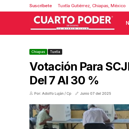
Suscríbete
Tuxtla Gutiérrez, Chiapas, México
N
Chiapas
Tuxtla
Votación Para SC
Del 7 Al 30 %
Por: Adolfo Luján / Cp
Junio 07 del 2025