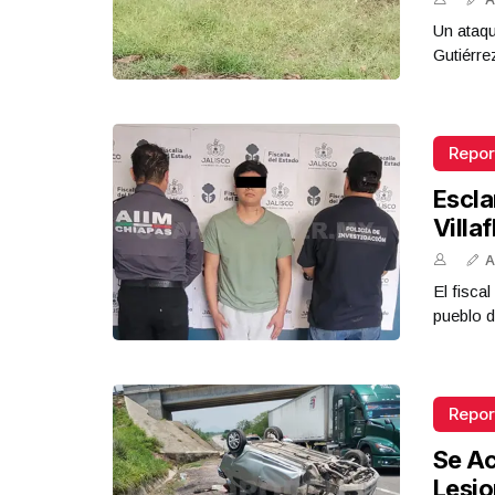
Un ataqu
Gutiérre
Repor
Escla
Villa
A
El fisca
pueblo d
Repor
Se Ac
Lesi