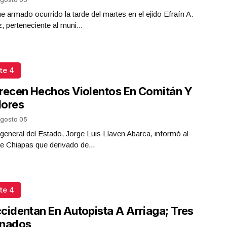
e armado ocurrido la tarde del martes en el ejido Efraín A.
z, perteneciente al muni...
te 4
recen Hechos Violentos En Comitán Y
flores
gosto 05
l general del Estado, Jorge Luis Llaven Abarca, informó al
e Chiapas que derivado de...
te 4
cidentan En Autopista A Arriaga; Tres
onados