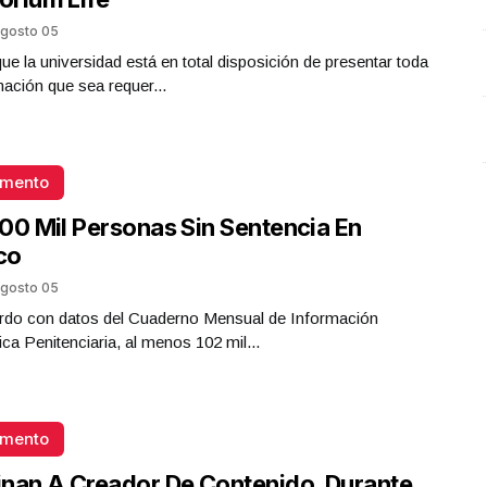
Alberto Saldaña Argüello y Valeria Mangas Cardoza
gosto 05
Octubre 15 l 6 Visitas
que la universidad está en total disposición de presentar toda
mación que sea requer...
omento
00 Mil Personas Sin Sentencia En
co
gosto 05
rdo con datos del Cuaderno Mensual de Información
ica Penitenciaria, al menos 102 mil...
omento
nan A Creador De Contenido, Durante