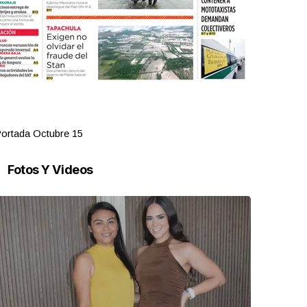
ortada Octubre 15
Portada Oct
Fotos Y Videos