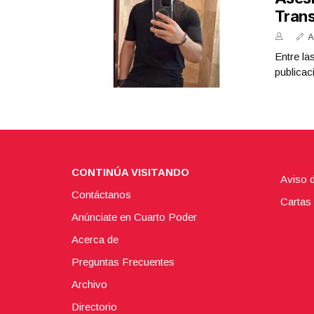
Tran
A
Entre la
publicac
CONTINÚA VISITANDO
Aviso 
Contáctanos
Cartas 
Anúnciate en Cuarto Poder
Acerca de
Preguntas Frecuentes
Archivo
Directorio