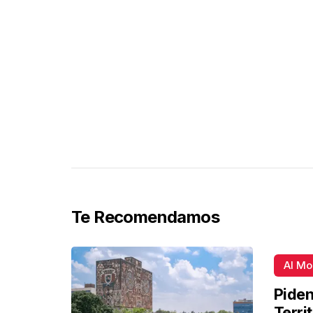
Te Recomendamos
Al M
Piden
Terri