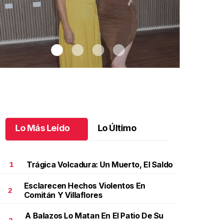
Lo Más Leído
Lo Último
Trágica Volcadura: Un Muerto, El Saldo
1
Esclarecen Hechos Violentos En
2
Comitán Y Villaflores
agui y Renata realizan su sueño
.
Magui y Renata
Celebrando a
ealizan su sueño
Octubre 14 
A Balazos Lo Matan En El Patio De Su
ctubre 15 l