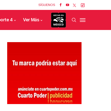
SÍGUENOS
orte 4
Ver Más