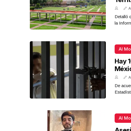
A
Detalló 
la Infor
Al M
Hay 1
Méxi
A
De acue
Estadíst
Al M
Asesi