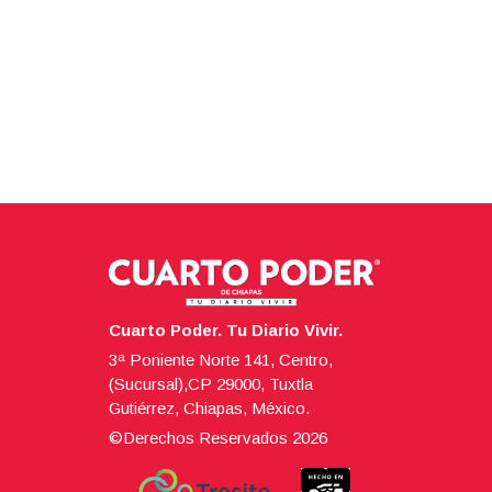
Cuarto Poder. Tu Diario Vivir.
3ª Poniente Norte 141, Centro,
(Sucursal),CP 29000, Tuxtla
Gutiérrez, Chiapas, México.
©Derechos Reservados
2026