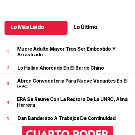
3.ª Carrera Lucha Contra el Cáncer de Mama
Octubre 06 l
Lo Más Leído
Lo Último
Muere Adulto Mayor Tras Ser Embestido Y
1
Arrastrado
Lo Hallan Ahorcado En El Barrio Chino
2
Abren Convocatoria Para Nueve Vacantes En El
3
IEPC
ERA Se Reúne Con La Rectora De La UNRC, Alma
4
Herrera
Dan Banderazo A Trabajos De Continuidad
5