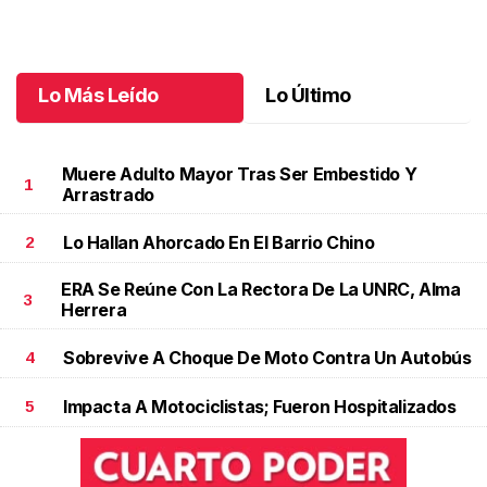
vida
Junio 15 l
Lo Más Leído
Lo Último
Muere Adulto Mayor Tras Ser Embestido Y
1
Arrastrado
Lo Hallan Ahorcado En El Barrio Chino
2
ERA Se Reúne Con La Rectora De La UNRC, Alma
3
Herrera
Sobrevive A Choque De Moto Contra Un Autobús
4
Impacta A Motociclistas; Fueron Hospitalizados
5