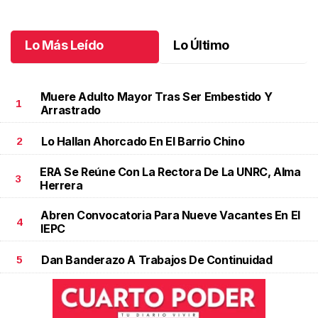
Octubre 04 l
Lo Más Leído
Lo Último
Muere Adulto Mayor Tras Ser Embestido Y
1
Arrastrado
Lo Hallan Ahorcado En El Barrio Chino
2
ERA Se Reúne Con La Rectora De La UNRC, Alma
3
Herrera
Abren Convocatoria Para Nueve Vacantes En El
4
IEPC
Dan Banderazo A Trabajos De Continuidad
5