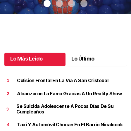
Santiago cumplió 3 años
.
Santiago cumplió 3 años
Octubre 03 l
Lo Más Leído
Lo Último
Colisión Frontal En La Vía A San Cristóbal
1
Alcanzaron La Fama Gracias A Un Reality Show
2
Se Suicida Adolescente A Pocos Días De Su
3
Cumpleaños
Taxi Y Automóvil Chocan En El Barrio Nicalocok
4