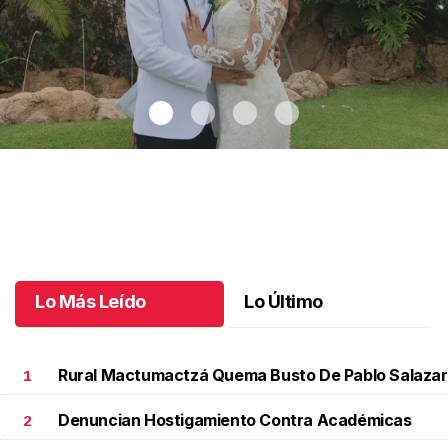
Montse y Salvador unieron sus vidas
.
Montse y Salvador unieron
sus vidas
Octubre 09 l
Lo Más Leído
Lo Último
Rural Mactumactzá Quema Busto De Pablo Salazar
1
Denuncian Hostigamiento Contra Académicas
2