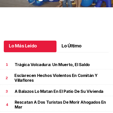
Diego Gael celebró sus fantásticos 7 años
.
Diego Gael celebró
sus fantásticos 7 años
Junio 19 l
Lo Más Leído
Lo Último
Trágica Volcadura: Un Muerto, El Saldo
1
Esclarecen Hechos Violentos En Comitán Y
2
Villaflores
A Balazos Lo Matan En El Patio De Su Vivienda
3
Rescatan A Dos Turistas De Morir Ahogados En
4
Mar