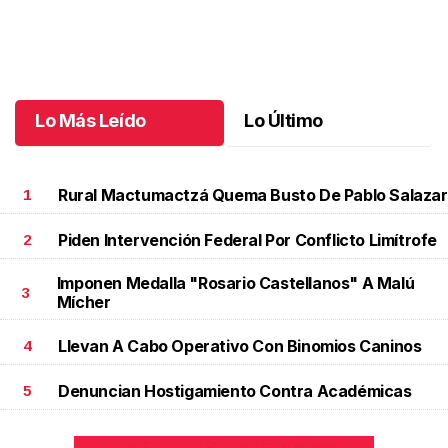
Celebran 3.ª Carrera Lucha Contra el Cáncer de Mama
.
Celebran
3.ª Carrera Lucha Contra el Cáncer de Mama
Octubre 06 l
Lo Más Leído
Lo Último
Rural Mactumactzá Quema Busto De Pablo Salazar
1
Piden Intervención Federal Por Conflicto Limítrofe
2
Imponen Medalla "Rosario Castellanos" A Malú
3
Mícher
Llevan A Cabo Operativo Con Binomios Caninos
4
Denuncian Hostigamiento Contra Académicas
5