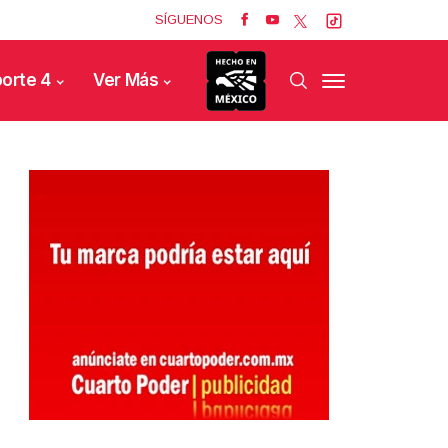
SÍGUENOS
orte 4
Ver Más