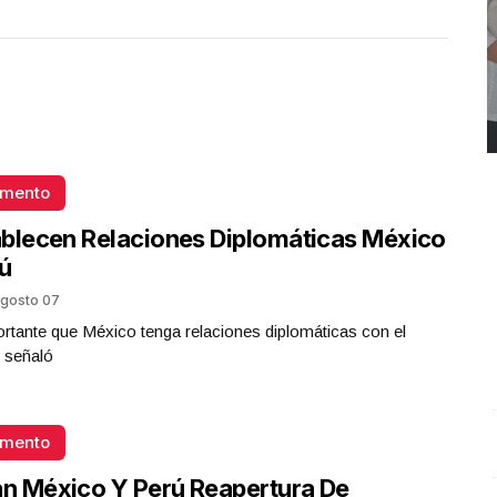
omento
blecen Relaciones Diplomáticas México
ú
gosto 07
rtante que México tenga relaciones diplomáticas con el
 señaló
omento
REPORTE4 | 03 10 2025 con Rodolfo Flores
.
U
REPORTE4 | 03 10 2025 con Rodolfo Flores
e
an México Y Perú Reapertura De
Octubre 03 l 9 Visitas
O