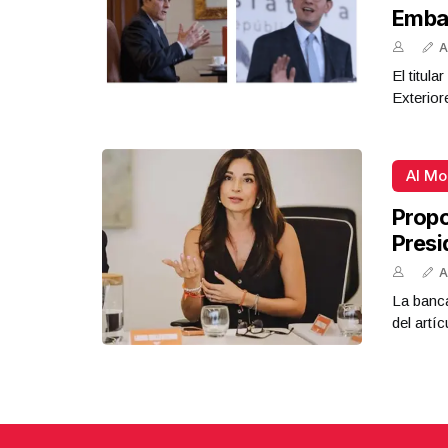
Emba
A
El titul
Exterior
Al M
Propo
Presi
A
La banca
del artíc