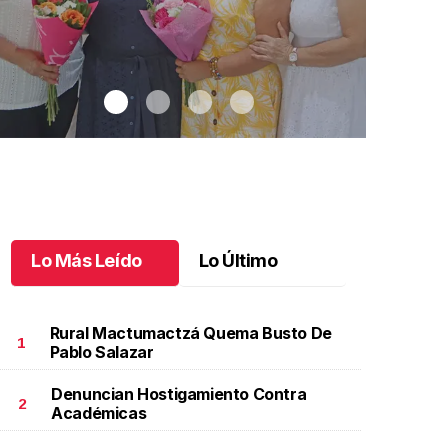
Lo Más Leído
Lo Último
Rural Mactumactzá Quema Busto De
1
Pablo Salazar
Denuncian Hostigamiento Contra
na emotiva jubilación en educación especial
.
Una
Santiago cu
2
Académicas
motiva jubilación en educación especial
Octubre 03 
ctubre 04 l