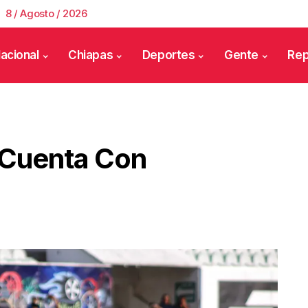
8 / Agosto / 2026
acional
Chiapas
Deportes
Gente
Rep
 Cuenta Con