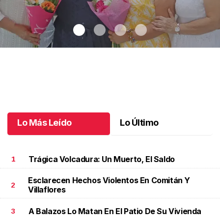
Una emotiva jubilación en educación especial
.
Una emotiva
jubilación en educación especial
Octubre 04 l
Lo Más Leído
Lo Último
Trágica Volcadura: Un Muerto, El Saldo
1
Esclarecen Hechos Violentos En Comitán Y
2
Villaflores
A Balazos Lo Matan En El Patio De Su Vivienda
3