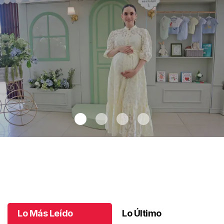
un bebé muy deseado
Adiós a la secu
.
Adiós a la secu
Julio 02 l
Lo Más Leído
Lo Último