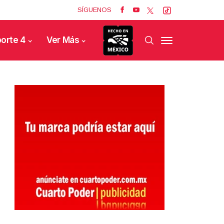
SÍGUENOS
orte 4
Ver Más