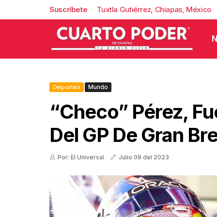
Suscríbete
Tuxtla Gutiérrez, Chiapas, México
N
Deportes
Mundo
“Checo” Pérez, Fu
Del GP De Gran Br
Por: El Universal
Julio 09 del 2023