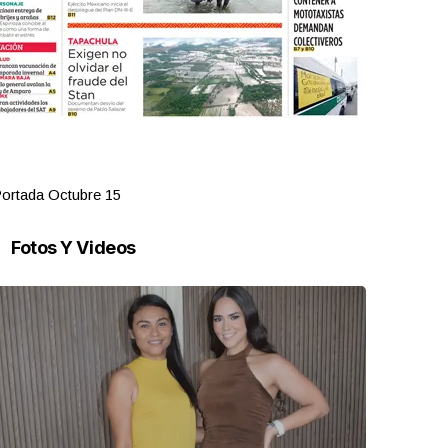
ortada Octubre 15
Portada Oct
Fotos Y Videos