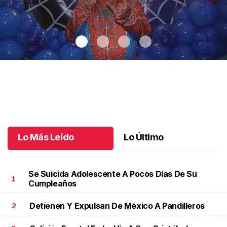
Santiago cumplió 3 años
.
Santiago cumplió 3 años
Octubre 03 l
Lo Más Leído
Lo Último
Se Suicida Adolescente A Pocos Días De Su
1
Cumpleaños
Detienen Y Expulsan De México A Pandilleros
2