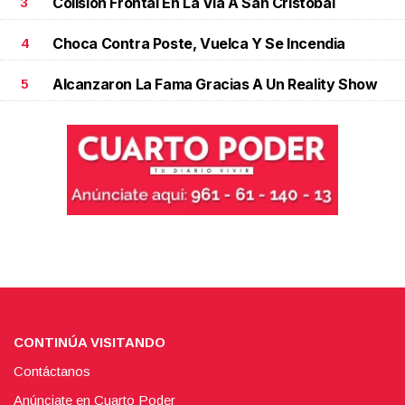
Colisión Frontal En La Vía A San Cristóbal
3
Choca Contra Poste, Vuelca Y Se Incendia
4
Alcanzaron La Fama Gracias A Un Reality Show
5
CONTINÚA VISITANDO
Contáctanos
Anúnciate en Cuarto Poder