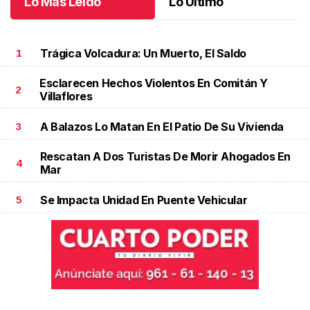
Lo Más Leído
Lo Último
Trágica Volcadura: Un Muerto, El Saldo
1
Esclarecen Hechos Violentos En Comitán Y
2
Villaflores
A Balazos Lo Matan En El Patio De Su Vivienda
3
Rescatan A Dos Turistas De Morir Ahogados En
4
Mar
Se Impacta Unidad En Puente Vehicular
5